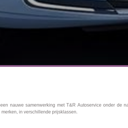
e een nauwe samenwerking met T&R Autoservice onder de 
merken, in verschillende prijsklassen.