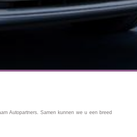
naam
Autopartners
. Samen kunnen we u een breed