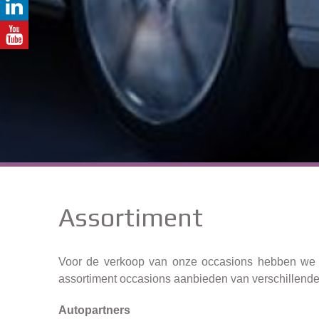
Assortiment
Voor de verkoop van onze occasions hebben w
assortiment occasions aanbieden van verschillende 
Autopartners